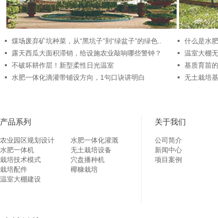
煤场废弃矿坑种菜，从“黑坑子”到“绿盆子”的绿色..
什么是水
露天西瓜大面积滞销，给设施农业敲响哪些警钟？
温室大棚
不破坏耕作层！新型柔性日光温室
基质育苗
水肥一体化滴灌带铺设方向，1句口诀讲明白
无土栽培
产品系列
关于我们
农业园区规划设计
水肥一体化灌溉
公司简介
水肥一体机
无土栽培设备
新闻中心
栽培技术模式
穴盘播种机
项目案例
栽培配件
椰糠栽培
温室大棚建设