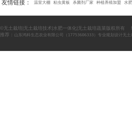
友情链接：
温室大棚
粘虫黄板
杀菌剂厂家
种植养殖加盟
水
©无土栽培|无土栽培技术|水肥一体化|无土栽培蔬菜版权所有 
推荐：
山东鸿科生态农业有限公司（17753606333）专业规划设