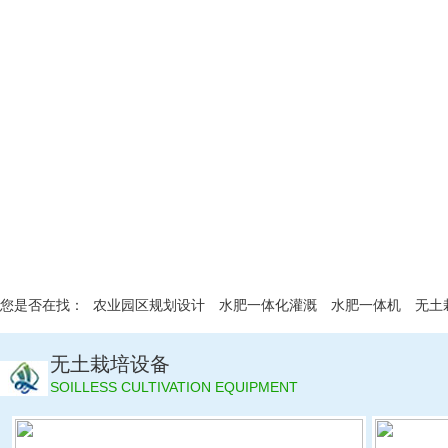
您是否在找：
农业园区规划设计
水肥一体化灌溉
水肥一体机
无土
件
椰糠栽培
温室大棚建设
无土栽培设备
SOILLESS CULTIVATION EQUIPMENT