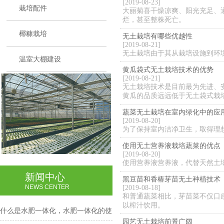
[2019-08-23]
栽培配件
大丽菊喜干燥凉爽、阳光充足、通风
烂，甚至整株死亡。
椰糠栽培
无土栽培有哪些优越性
[2019-08-21]
无土栽培由于其从栽培设施到环
温室大棚建设
黄瓜袋式无土栽培技术的优势
[2019-08-21]
无土栽培技术是目前最为先进、
黄瓜的品质远远低于无土袋式栽
蔬菜无土栽培在室内绿化中的应
[2019-08-20]
为了保持室内洁净卫生，取得理
使用无土营养液栽培蔬菜的优点
[2019-08-20]
使用营养液营养液，代替天然土
新闻中心
黑豆苗和香椿芽苗无土种植技术
NEWS CENTER
[2019-08-18]
和普通蔬菜相比，芽苗菜不仅口
以榨汁饮用。
什么是水肥一体化，水肥一体化的使
园艺无土栽培前景广阔