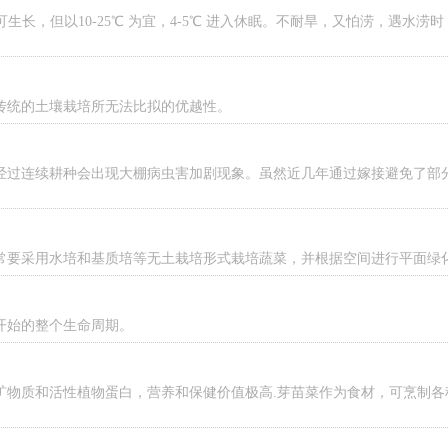
长，但以10-25℃ 为宜，4-5℃ 进入休眠。不耐旱，又怕涝，遇水涝
传统的土壤栽培所无法比拟的优越性。
经过连续耕种会出现大棚病虫害加剧现象。虽然近几年通过嫁接避免了部
常要采用水培和基质培等无土栽培形式栽培蔬菜，并根据空间进行平面绿
开始的整个生命周期。
矿物质和活性植物蛋白，营养和保健价值极高.芽苗菜作为食材，可烹制各