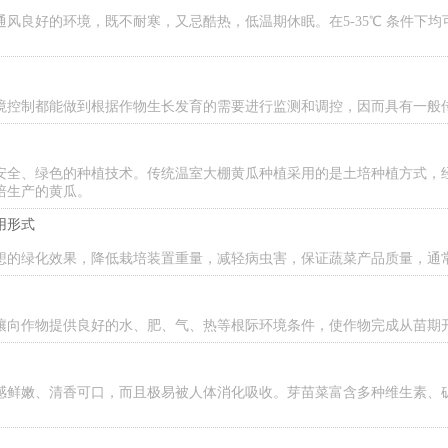
良好的环境，既不耐寒，又忌酷热，低温期休眠。在5-35℃ 条件下均可生
境控制都能做到根据作物生长发育的需要进行监测和调控，因而具有一般
安全、绿色的种植技术。传统温室大棚黄瓜种植采用的是土培种植方式，
培生产的黄瓜。
用形式
想的绿化效果，降低栽培装置重量，减轻病虫害，保证蔬菜产品质量，通
壤向作物提供良好的水、肥、气、热等根际环境条件，使作物完成从苗期
感鲜嫩、清香可口，而且极易被人体消化吸收。芽苗菜富含多种维生素、