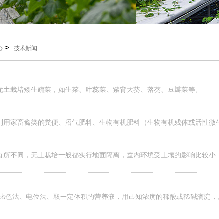
>
心
技术新闻
无土栽培矮生疏菜，如生菜、叶蕊菜、紫背天葵、落葵、豆瓣菜等。
利用家畜禽类的粪便、沼气肥料、生物有机肥料（生物有机残体或活性微
有所不同，无土栽培一般都实行地面隔离，室内环境受土壤的影响比较小
:比色法、电位法、取一定体积的营养液，用己知浓度的稀酸或稀碱滴淀，