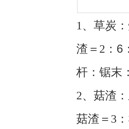
草炭：
1、
渣＝
：
6
2
杆：锯末
菇渣：
2、
菇渣＝
：
3