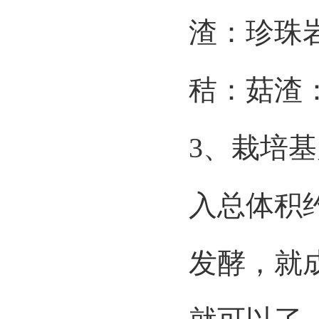
渣：珍珠
秸：菇渣
3、
栽培基
入总体积
发酵，就