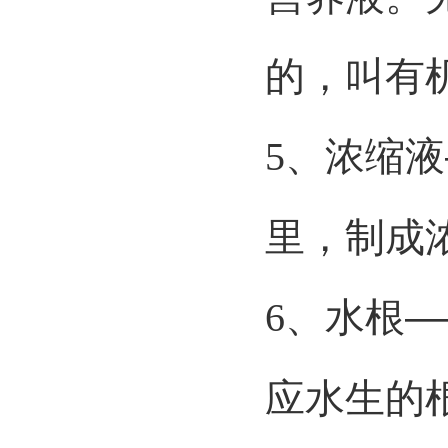
的，叫有
5
、浓缩液
里，制成
6
、水根—
应水生的