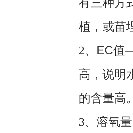
有三种方
植，或苗
2
、
EC
值
高，说明
的含量高
3
、溶氧量