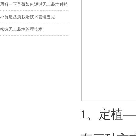
用
了解一下草莓如何通过无土栽培种植
小黄瓜基质栽培技术管理要点
辣椒无土栽培管理技术
1
、定植—