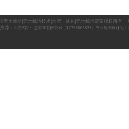
©无土栽培|无土栽培技术|水肥一体化|无土栽培蔬菜版权所有 
推荐：
山东鸿科生态农业有限公司（17753606333）专业规划设