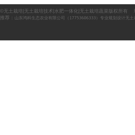
©无土栽培|无土栽培技术|水肥一体化|无土栽培蔬菜版权所有 
推荐：
山东鸿科生态农业有限公司（17753606333）专业规划设