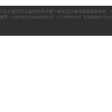
©无土栽培|无土栽培技术|水肥一体化|无土栽培蔬菜版权所有 
推荐：
山东鸿科生态农业有限公司（17753606333）专业规划设