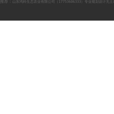
推荐：
山东鸿科生态农业有限公司（17753606333）专业规划设