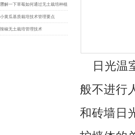
用
了解一下草莓如何通过无土栽培种植
小黄瓜基质栽培技术管理要点
辣椒无土栽培管理技术
日光温室
般不进行
和砖墙日