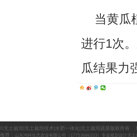
当黄瓜
进行
1
次。
瓜结果力
©无土栽培|无土栽培技术|水肥一体化|无土栽培蔬菜版权所有 
推荐：
山东鸿科生态农业有限公司（17753606333）专业规划设