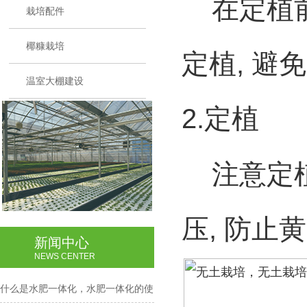
在定植
栽培配件
椰糠栽培
定植
,
避免
温室大棚建设
2.
定植
注意定植
压
,
防止黄
新闻中心
NEWS CENTER
什么是水肥一体化，水肥一体化的使