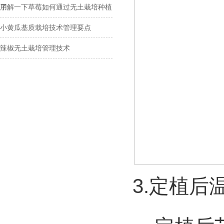
用
了解一下草莓如何通过无土栽培种植
小黄瓜基质栽培技术管理要点
辣椒无土栽培管理技术
3.
定植后