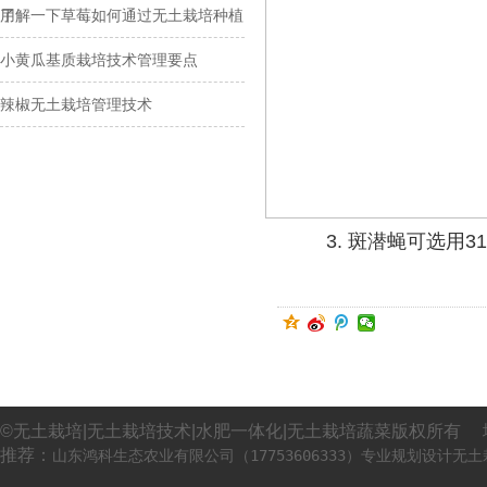
用
了解一下草莓如何通过无土栽培种植
小黄瓜基质栽培技术管理要点
辣椒无土栽培管理技术
3.
斑潜蝇可选用
3
©无土栽培|无土栽培技术|水肥一体化|无土栽培蔬菜版权所有 
推荐：
山东鸿科生态农业有限公司（17753606333）专业规划设