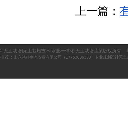
上一篇：
©无土栽培|无土栽培技术|水肥一体化|无土栽培蔬菜版权所有 
推荐：
山东鸿科生态农业有限公司（17753606333）专业规划设