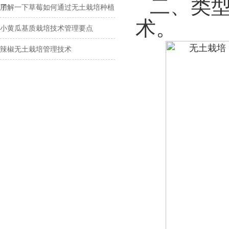
二、类
用
了解一下草莓如何通过无土栽培种植
术。
小黄瓜基质栽培技术管理要点
辣椒无土栽培管理技术