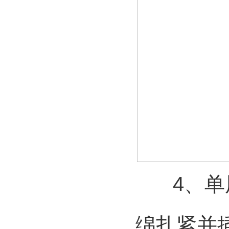
4、单层
绵扎紧并