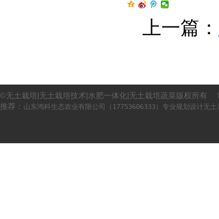
上一篇：
©无土栽培|无土栽培技术|水肥一体化|无土栽培蔬菜版权所有 
推荐：
山东鸿科生态农业有限公司（17753606333）专业规划设