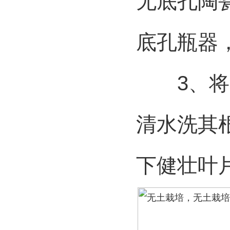
无底孔陶
底孔瓶器
3、将盆
清水洗其
下健壮叶