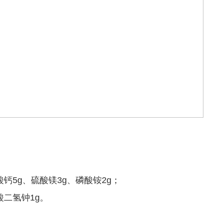
5g、硫酸镁3g、磷酸铵2g；
二氢钟1g。