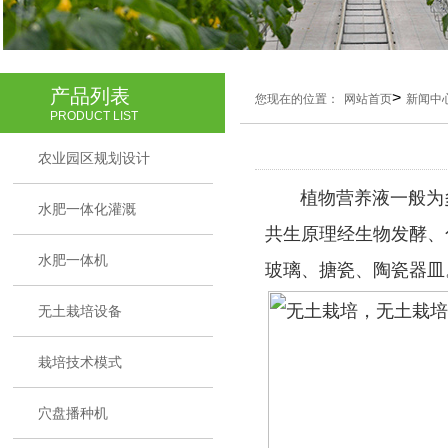
产品列表
>
您现在的位置：
网站首页
新闻中
PRODUCT LIST
农业园区规划设计
植物营养液一般为多
水肥一体化灌溉
共生原理经生物发酵、
水肥一体机
玻璃、搪瓷、陶瓷器皿
无土栽培设备
栽培技术模式
穴盘播种机