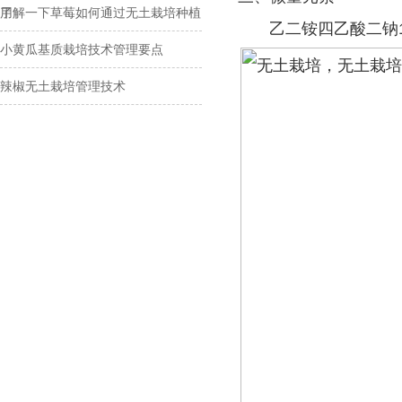
用
了解一下草莓如何通过无土栽培种植
乙二铵四乙酸二钠100
小黄瓜基质栽培技术管理要点
辣椒无土栽培管理技术