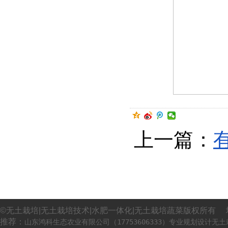
上一篇：
©无土栽培|无土栽培技术|水肥一体化|无土栽培蔬菜版权所有 
推荐：
山东鸿科生态农业有限公司（17753606333）专业规划设