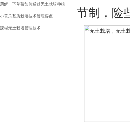
用
了解一下草莓如何通过无土栽培种植
节制，险
小黄瓜基质栽培技术管理要点
辣椒无土栽培管理技术