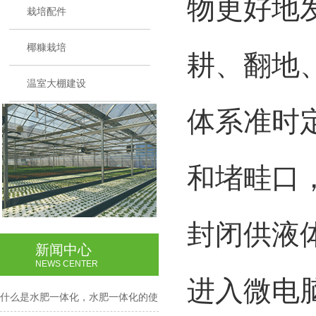
物更好地
栽培配件
椰糠栽培
耕、翻地
温室大棚建设
体系准时
和堵畦口
封闭供液
新闻中心
NEWS CENTER
进入微电
什么是水肥一体化，水肥一体化的使