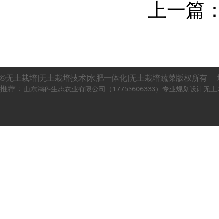
上一篇
©无土栽培|无土栽培技术|水肥一体化|无土栽培蔬菜版权所有 
推荐：
山东鸿科生态农业有限公司（17753606333）专业规划设