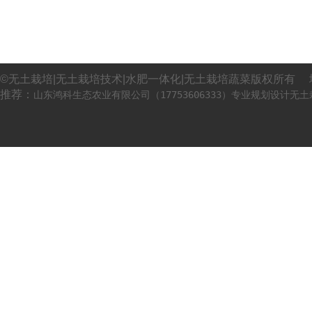
©无土栽培|无土栽培技术|水肥一体化|无土栽培蔬菜版权所有 
推荐：
山东鸿科生态农业有限公司（17753606333）专业规划设