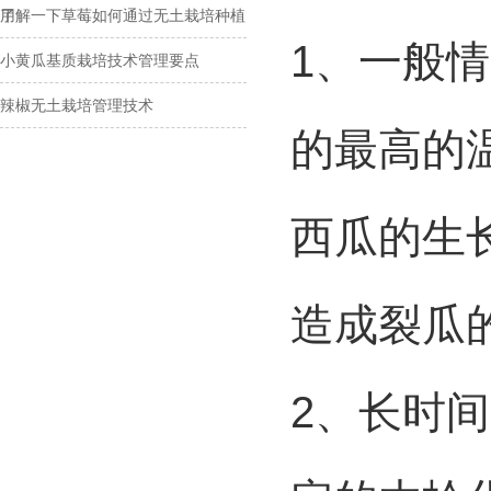
用
了解一下草莓如何通过无土栽培种植
1、一般
小黄瓜基质栽培技术管理要点
辣椒无土栽培管理技术
的最高的
西瓜的生
造成裂瓜
2、长时