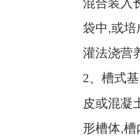
混合装入
袋中
,
或培
灌法浇营
2
、槽式基
皮或混凝
形槽体
,
槽