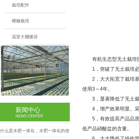
栽培配件
椰糠栽培
温室大棚建设
有机生态型无土栽培技术
1
，突破了无土栽培
2
，大大拓宽了栽培
使用
3
～
4
年。
3
，显著降低了无土
4
，增产效果明显。
新闻中心
NEWS CENTER
5
，有效提高产品品质
低产品硝酸盐的含量。
什么是水肥一体化，水肥一体化的使
6
，大大降低了操作管