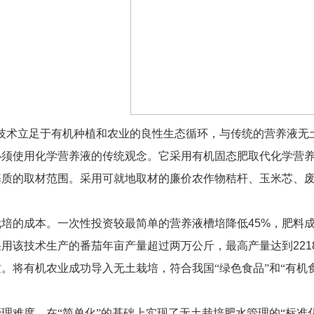
立足于有机种植和农业的良性生态循环，与传统的营养液无
必须使用化学营养液的传统观念。它采用有机固态肥取代化学营
基质的取材范围。采用可就地取材的廉价农作物秸杆、玉米芯、
栽培的成本。一次性投资较最简单的营养液槽培降低
45%
，肥料
采用该技术生产的番茄年亩产量超过两万公斤，最高产量达到
221
。将有机农业成功导入无土栽培，符合我国“绿色食品”和“有机
理难度。在“简单化”的基础上实现了无土栽培肥水管理的“标准