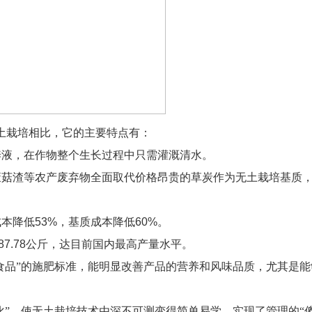
土栽培相比，它的主要特点有：
养液，在作物整个生长过程中只需灌溉清水。
废菇渣等农产废弃物全面取代价格昂贵的草炭作为无土栽培基质
成本降低
53%
，基质成本降低
60%
。
87.78
公斤，达目前国内最高产量水平。
食品”的施肥标准，能明显改善产品的营养和风味品质，尤其是
化”，使无土栽培技术由深不可测变得简单易学，实现了管理的“傻