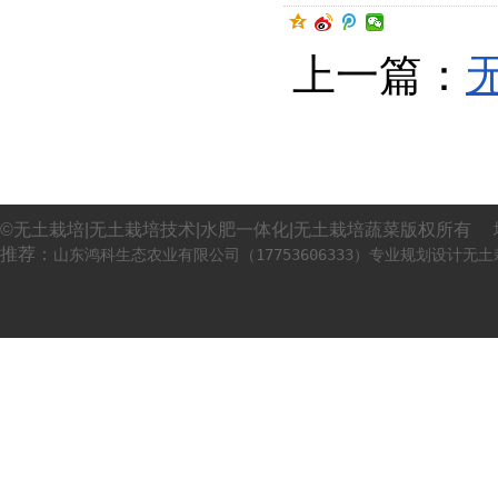
上一篇：
©无土栽培|无土栽培技术|水肥一体化|无土栽培蔬菜版权所有 
推荐：
山东鸿科生态农业有限公司（17753606333）专业规划设